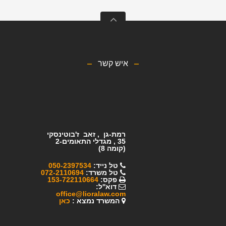
איש קשר
רמת-גן , זאב ז'בוטינסקי
35 ,
מגדלי התאומים-2
(קומה 8)
טל נייד:
050-2397534
טל משרד:
072-2110694
פקס:
153-722110664
דוא''ל:
office@lioralaw.com
המשרד נמצא :
כ
אן