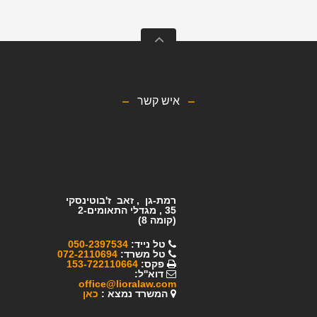
איש קשר
רמת-גן , זאב ז'בוטינסקי
35 ,
מגדלי התאומים-2
(קומה 8)
טל נייד:
050-2397534
טל משרד:
072-2110694
פקס:
153-722110664
דוא''ל:
office@lioralaw.com
המשרד נמצא :
כ
אן