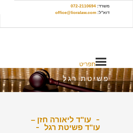
משרד:
072-2110694
דוא''ל:
office@lioralaw.com
תפריט
פשיטת רגל
עו"ד ליאורה חזן –
עו"ד פשיטת רגל