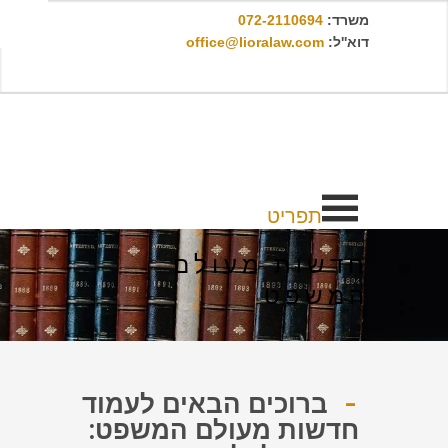
משרד:
072-2110694
דוא''ל:
office@lioralaw.com
תפריט
חדשות מעולם
המשפט
ברוכים הבאים לעמוד
חדשות מעולם המשפט: