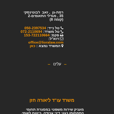
רמת-גן , זאב ז'בוטינסקי
35 ,
מגדלי התאומים-2
(קומה 8)
טל נייד:
050-2397534
טל משרד:
072-2110694
פקס:
153-722110664
דוא''ל:
office@lioralaw.com
המשרד נמצא :
כ
אן
עלינו
משרד עו"ד ליאורה חזן
מעניק שירות משפטי במסגרת תחומי
התמחותו כגון: דיני עבודה, ביטוח לאומי,