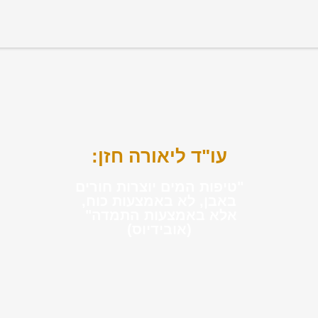
עו"ד ליאורה חזן:
"טיפות המים יוצרות חורים
באבן, לא באמצעות כוח,
אלא באמצעות התמדה"
(אובידיוס)